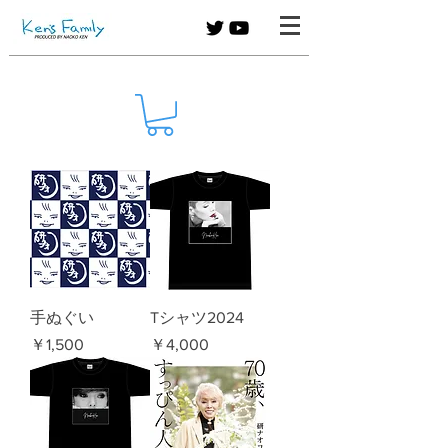
手ぬぐい
Tシャツ2024
価格
価格
￥1,500
￥4,000