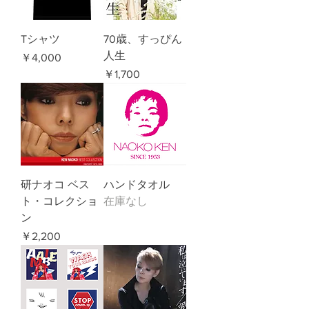
Tシャツ
70歳、すっぴん
人生
価格
￥4,000
価格
￥1,700
研ナオコ ベス
ハンドタオル
ト・コレクショ
在庫なし
ン
価格
￥2,200